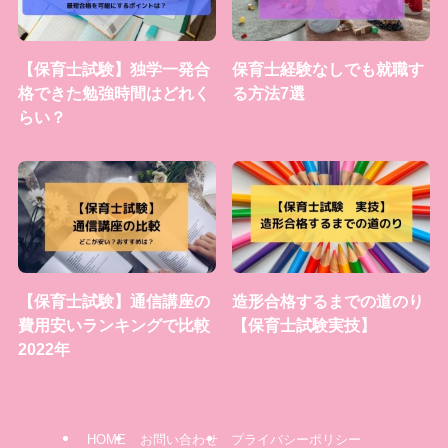
【保育士試験】独学一発合
保育士経験なしでも就職す
格できた勉強時間はどれく
る方法7選
らい？
【保育士試験】通信講座の
造形合格するまでの道のり
費用安いランキングで比較
【保育士試験実技】
2022年
HOME
お問い合わせ
プライバシーポリシー