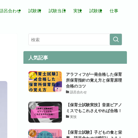
語呂合わせ
試験前
試験当日
実技
試験後
仕事
人気記事
アラフィフが一発合格した保育
所保育指針の覚え方と保育原理
合格のコツ
語呂合わせ
【保育士試験実技】音楽ピアノ
ミスでもこれさえやれば合格！
実技
【保育士試験】子どもの食と栄
養 語呂合わせで暗記しよう！