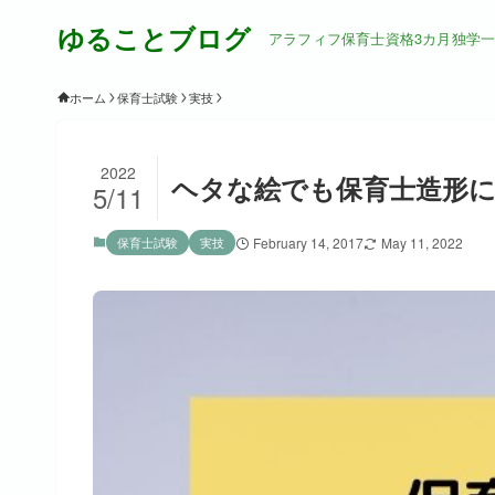
ゆることブログ
アラフィフ保育士資格3カ月独学
ホーム
保育士試験
実技
2022
ヘタな絵でも保育士造形に
5/11
保育士試験
実技
February 14, 2017
May 11, 2022